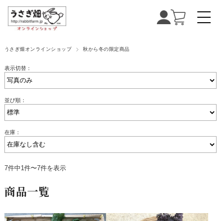
うさぎ畑オンラインショップ
秋から冬の限定商品
表示切替：
並び順：
在庫：
7件中1件〜7件を表示
商品一覧