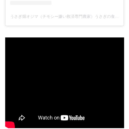
うさぎ畑オジマ（チモシー嫌い救済専門農家）うさぎの食事アドバイザー(@rabbitfarmjp)がシェアした投稿