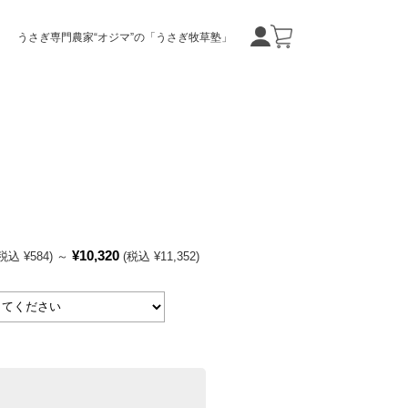
うさぎ専門農家“オジマ”の「うさぎ牧草塾」
¥10,320
税込 ¥584)
～
(税込 ¥11,352)