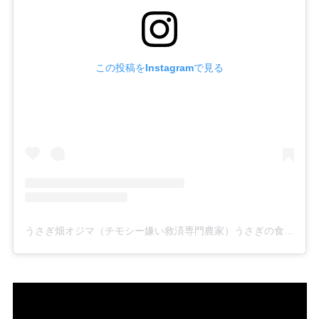
この投稿をInstagramで見る
うさぎ畑オジマ（チモシー嫌い救済専門農家）うさぎの食事アドバイザー(@rabbitfarmjp)がシェアした投稿