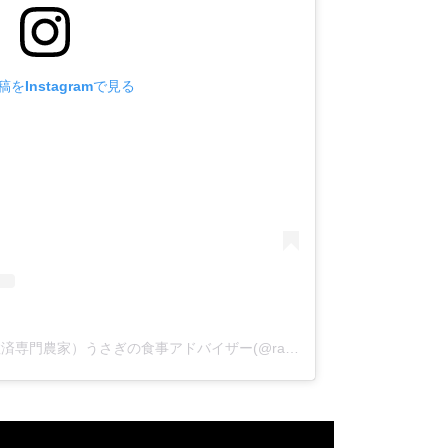
をInstagramで見る
うさぎ畑オジマ（チモシー嫌い救済専門農家）うさぎの食事アドバイザー(@rabbitfarmjp)がシェアした投稿