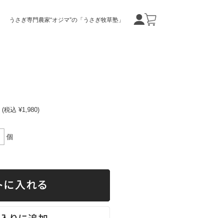
うさぎ専門農家“オジマ”の「うさぎ牧草塾」
(税込 ¥1,980)
個