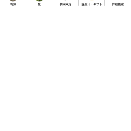
乾燥
生
初回限定
誕生日・ギフト
詳細検索
TOP
商品一覧
定期便について
お知らせ
初めての方はこちら
よくある質問
送料・ご利用案内
特定商取引法に関する表示
返品・交換について
個人情報の取り扱い
お問い合わせ
お客様の声