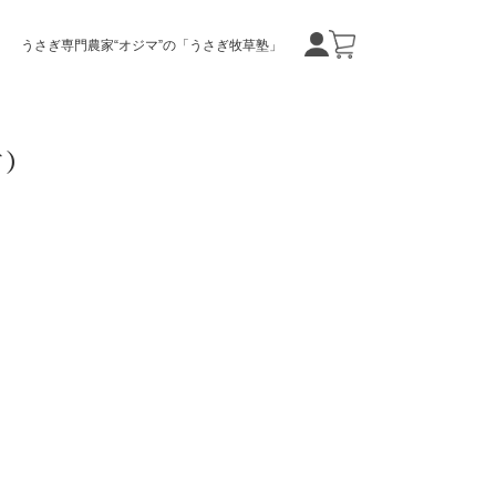
うさぎ専門農家“オジマ”の「うさぎ牧草塾」
方）